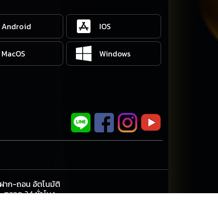
Android
IOS
MacOS
Windows
ฝาก-ถอน อัตโนมัติ
ตลอด 24 ชั่วโมง