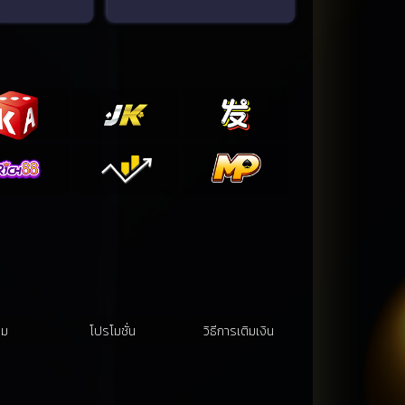
าม
โปรโมชั่น
วิธีการเติมเงิน