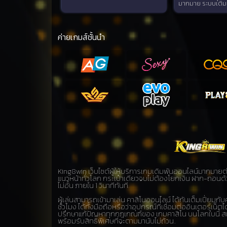
มากมาย ระบบเติมเง
ค่ายเกมส์ชั้นนำ
King8win เว็บไซต์ผู้ให้บริการเกมเดิมพันออนไลน์มากมายต
แนวหน้าทั่วโลก กระเป๋าเดียวจบไม่ต้องโยกเงิน ฝาก-ถอนด้
ไม่อั้น ภายใน 1 วินาทีทันที.
ผู้เล่นสามารถเข้ามาเล่น คาสิโนออนไลน์ ได้กันเต็มเปี่ยม
ชั่วโมง ได้ทั้งมือถือหรือว่าอุปกรณ์ที่เชื่อมต่ออินเตอร์เน
ปรึกษาแก้ปัญหาทุกกฎเกณฑ์ของ เกมคาสิโน บนโลกใบนี้ สมัค
พร้อมรับสิทธิพิเศษที่จะตามมานับไม่ถ้วน..