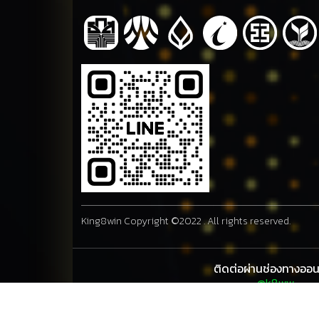
King8win Copyright ©2022 . All rights reserved.
ติดต่อผ่านช่องทางออน
@k8ww