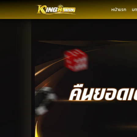
หน้าแรก
บท
รับข่